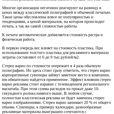
Многие организации негативно реагируют на разницу в
ценах между классической полиграфией и объемной печатью.
Такие цены обусловлены вовсе не популярностью и
тенденциями, а ценой материалов, на котором происходит
печать, а так же самой сложностью работы.
К печати автоматические добавляется стоимость растра и
физическая работа.
В первую очередь вес влияет на стоимость пластика. При
использовании толстого пластика для рекламного материала
затраты составляют от 6 до 9 тыс.рублей/м2.
Стерео варио по стоимости опережает в 4 раза обычную
полиграфию. Но здесь стоит сразу отметить, что стерео варио
корпоративные сувениры займут заметное место в компании,
им обязательно найдется применение. Эффект влияния стерео
варио рекламы стоит наравне с телевидением регионального
масштаба. При этом сумма расходов на прокат даже 10-
секундного ролика намного выше. В любом случае,
полностью классическая реклама не будет заменена стерео
варио изображениями. Стерео варио занимает 20 % от общего
объема. Сувениры, к примеру календари, разнообразные
рекламные материалы выигрышно сочетаются с